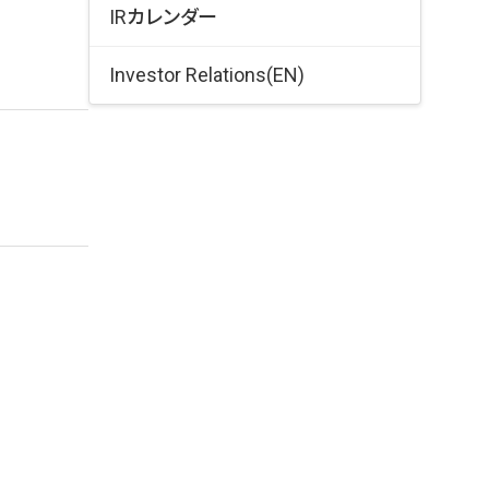
株主総会情報
IRカレンダー
配当・株主還元
Investor Relations(EN)
株式に関する手続き
電子公告
株価情報
株式基本情報・株式現況
よくある質問