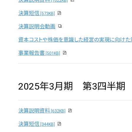
[1022KB]
決算短信
[573KB]
決算説明会動画
資本コストや株価を意識した経営の実現に向けた
事業報告書
[501KB]
2025年3月期 第3四半期
決算説明資料
[632KB]
決算短信
[344KB]