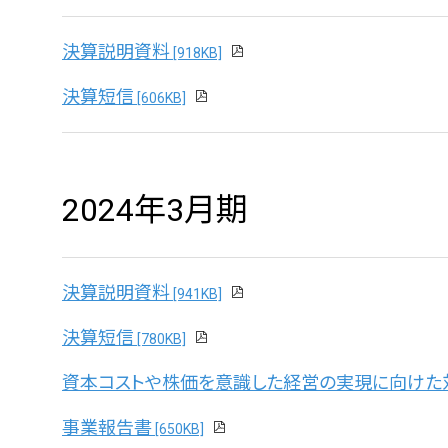
決算説明資料
[918KB]
決算短信
[606KB]
2024年3月期
決算説明資料
[941KB]
決算短信
[780KB]
資本コストや株価を意識した経営の実現に向けた
事業報告書
[650KB]