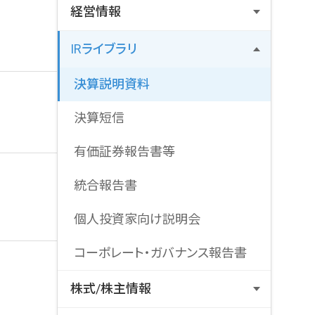
経営情報
トップメッセージ
IRライブラリ
ビジネスモデル
決算説明資料
財務・業績ハイライト
決算短信
中期経営計画
有価証券報告書等
IRポリシー・免責事項
統合報告書
個人投資家向け説明会
コーポレート・ガバナンス報告書
株式/株主情報