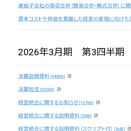
連結子会社の吸収合併（簡易合併・略式合併）に関
資本コストや株価を意識した経営の実現に向けた
2026年3月期 第3四半期
決算説明資料
[948KB]
決算短信
[505KB]
経営統合に関するお知らせ
[107KB]
経営統合に関する説明資料
[2MB]
経営統合に関する説明資料（スクリプト付）
[3MB]