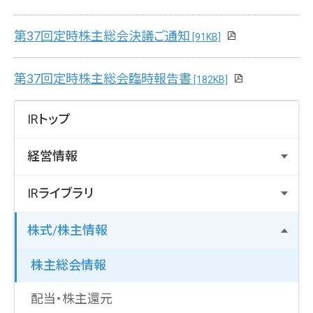
第37回定時株主総会決議ご通知
[91KB]
第37回定時株主総会臨時報告書
[182KB]
IRトップ
経営情報
トップメッセージ
IRライブラリ
ビジネスモデル
決算説明資料
株式/株主情報
財務・業績ハイライト
決算短信
株主総会情報
中期経営計画
有価証券報告書等
配当・株主還元