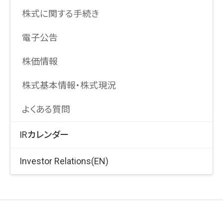
IRポリシー・免責事項
統合報告書
株式に関する手続き
個人投資家向け説明会
電子公告
コーポレート・ガバナンス報告書
株価情報
株式基本情報・株式現況
よくある質問
IRカレンダー
Investor Relations(EN)