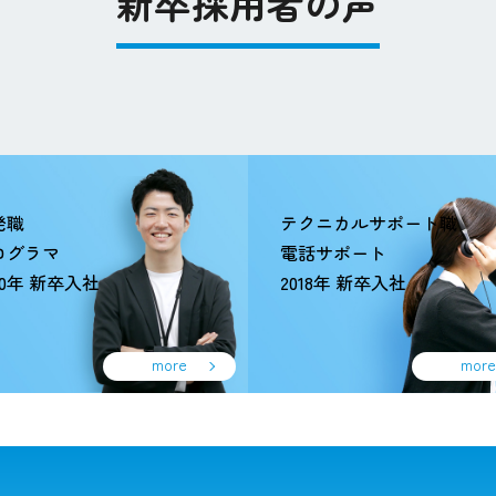
新卒採用者の声
発職
テクニカルサポート職
ログラマ
電話サポート
20年 新卒入社
2018年 新卒入社
more
more