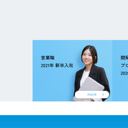
営業職
開
2021年 新卒入社
プ
20
more