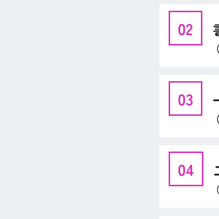
02
03
04