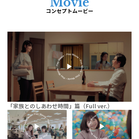
M
o
v
i
e
コンセプトムービー
「家族とのしあわせ時間」篇（Full ver.）