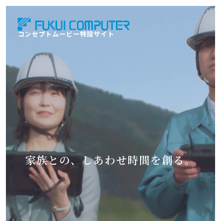
コンセプトムービー特設サイト
家
族
と
の
、
し
あ
わ
せ
時
間
を
創
る
。