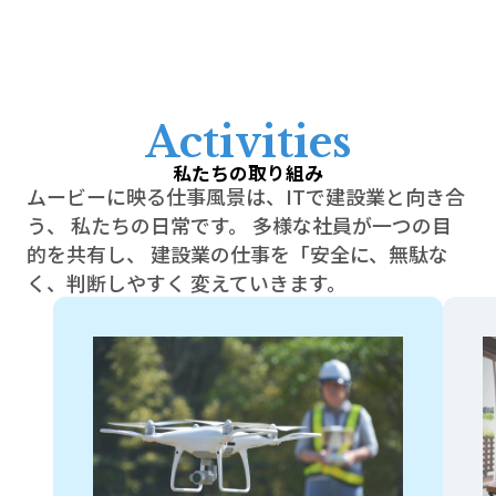
A
c
t
i
v
i
t
i
e
s
私たちの取り組み
ムービーに映る仕事風景は、ITで建設業と向き合
う、
私たちの日常です。
多様な社員が一つの目
的を共有し、
建設業の仕事を「安全に、無駄な
く、判断しやすく
変えていきます。